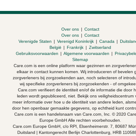
Over ons
|
Contact
Over ons
|
Contact
Verenigde Staten
|
Verenigd Koninkrijk
|
Canada
|
Duitslan
België
|
Frankrijk
|
Zwitserland
Gebruiksvoorwaarden
|
Algemene voorwaarden
|
Privacybel
Sitemap
Care.com is een online platform waar gezinnen en zorgverlene
elkaar in contact kunnen komen. Wij introduceren of bevelen 
zorgverleners bij zorgzoekenden aan, noch selecteren of introd
wij specifieke zorgverleners bij zorgzoekenden - of omgekee
Care.com verifieert de identiteit en/of de informatie die door 
leden wordt gepubliceerd, niet. Bekijk ons veiligheidscentrum 
meer informatie over hoe u de identiteit van andere leden, als
door hen openbaar gemaakte gegevens, op echtheid kunt contro
Care.com is een handelsnaam van Care.com, Inc. © 2020 Car
Europe GmbH Alle rechten voorbehouden.
Care.com Europe GmbH, c/o RPI, Elsenheimerstr. 7, 80687 Mü
Duitsland | Kantongerecht Berlijn Charlottenburg, HRB 110588