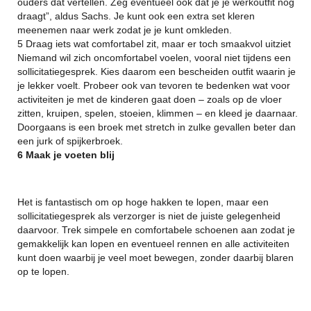
ouders dat vertellen. Zeg eventueel ook dat je je werkoutfit nog
draagt”, aldus Sachs. Je kunt ook een extra set kleren
meenemen naar werk zodat je je kunt omkleden.
5 Draag iets wat comfortabel zit, maar er toch smaakvol uitziet
Niemand wil zich oncomfortabel voelen, vooral niet tijdens een
sollicitatiegesprek. Kies daarom een bescheiden outfit waarin je
je lekker voelt. Probeer ook van tevoren te bedenken wat voor
activiteiten je met de kinderen gaat doen – zoals op de vloer
zitten, kruipen, spelen, stoeien, klimmen – en kleed je daarnaar.
Doorgaans is een broek met stretch in zulke gevallen beter dan
een jurk of spijkerbroek.
6 Maak je voeten blij
Het is fantastisch om op hoge hakken te lopen, maar een
sollicitatiegesprek als verzorger is niet de juiste gelegenheid
daarvoor. Trek simpele en comfortabele schoenen aan zodat je
gemakkelijk kan lopen en eventueel rennen en alle activiteiten
kunt doen waarbij je veel moet bewegen, zonder daarbij blaren
op te lopen.