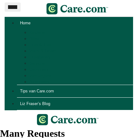
Home
Kinderen
Bijles
Huis & Tuin
Werk & Leven
Huisdieren
Senioren
Gezinnen
Verzorgers
Algemeen
Tips van Care.com
Liz Fraser’s Blog