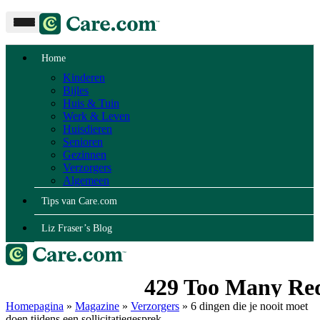
Home
Kinderen
Bijles
Huis & Tuin
Werk & Leven
Huisdieren
Senioren
Gezinnen
Verzorgers
Algemeen
Tips van Care.com
Liz Fraser’s Blog
Homepagina
»
Magazine
»
Verzorgers
»
6 dingen die je nooit moet
doen tijdens een sollicitatiegesprek