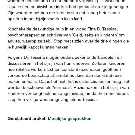
woorden betekenden op dat moment vrij weinig. Ik wist dat de
situatie een onuitwisbare indruk had gemaakt op zijn geheugen.
Zijn woorden hebben me laten inzien dat ik nog beter moet
opletten in het bijzijn van een klein kind.
Ik schakelde deskundige hulp in en vroeg Tina B. Tessina,
psychotherapeut en schrijver van ‘Geld, seks en kinderen’ om
advies, waarop ze zei: ,,Stop met ruziën over de drie dingen die
je huwelijk kapot kunnen maken.”
Volgens Dr. Tessina mogen ouders zeker onderhandelen en
discussiëren in het bijzijn van hun kinderen. Zo leren kinderen
hoe relaties werken. Echter, constant ruziemaken geeft een
verkeerde boodschap af, omdat het kind dan denkt dat ruzie
maken prima is. Dat is het niet; het is disfunctioneel en mag niet
worden beschouwd als “normaal”. Ruziemaken in het bijzijn van
kinderen verhoogt ook hun angstniveau, omdat het een inbreuk
is op hun veilige woonomgeving, aldus Tessina.
Gerelateerd artikel:
Moeilijke gesprekken