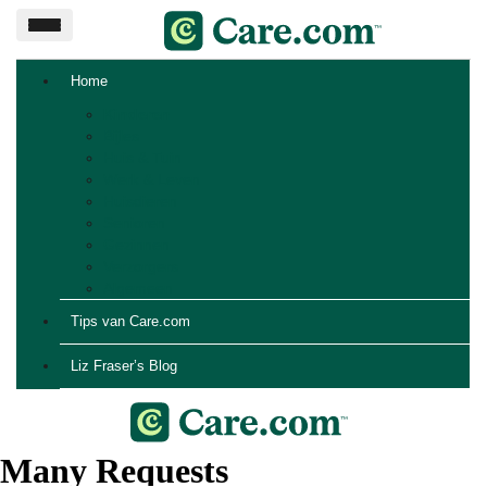
Home
Kinderen
Bijles
Huis & Tuin
Werk & Leven
Huisdieren
Senioren
Gezinnen
Verzorgers
Algemeen
Tips van Care.com
Liz Fraser’s Blog