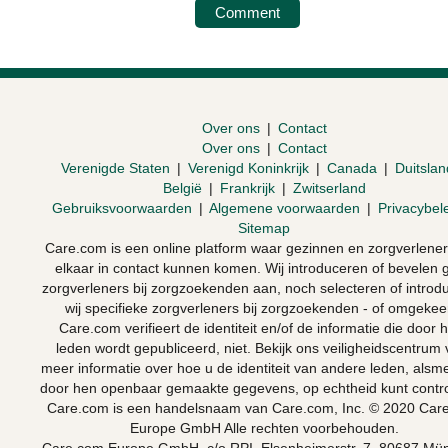
Over ons
|
Contact
Over ons
|
Contact
Verenigde Staten
|
Verenigd Koninkrijk
|
Canada
|
Duitslan
België
|
Frankrijk
|
Zwitserland
Gebruiksvoorwaarden
|
Algemene voorwaarden
|
Privacybel
Sitemap
Moeilijke gesprekken
Care.com is een online platform waar gezinnen en zorgverlene
elkaar in contact kunnen komen. Wij introduceren of bevelen 
zorgverleners bij zorgzoekenden aan, noch selecteren of introd
wij specifieke zorgverleners bij zorgzoekenden - of omgekee
Care.com verifieert de identiteit en/of de informatie die door 
leden wordt gepubliceerd, niet. Bekijk ons veiligheidscentrum 
meer informatie over hoe u de identiteit van andere leden, als
door hen openbaar gemaakte gegevens, op echtheid kunt contro
Care.com is een handelsnaam van Care.com, Inc. © 2020 Car
Europe GmbH Alle rechten voorbehouden.
Care.com Europe GmbH, c/o RPI, Elsenheimerstr. 7, 80687 Mü