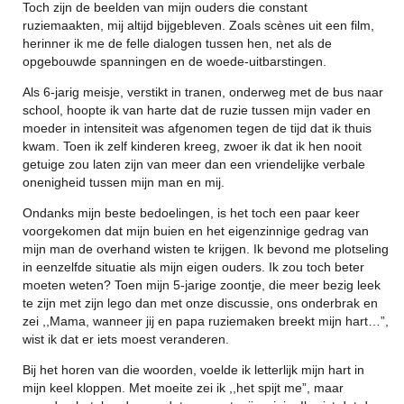
Toch zijn de beelden van mijn ouders die constant
ruziemaakten, mij altijd bijgebleven. Zoals scènes uit een film,
herinner ik me de felle dialogen tussen hen, net als de
opgebouwde spanningen en de woede-uitbarstingen.
Als 6-jarig meisje, verstikt in tranen, onderweg met de bus naar
school, hoopte ik van harte dat de ruzie tussen mijn vader en
moeder in intensiteit was afgenomen tegen de tijd dat ik thuis
kwam. Toen ik zelf kinderen kreeg, zwoer ik dat ik hen nooit
getuige zou laten zijn van meer dan een vriendelijke verbale
onenigheid tussen mijn man en mij.
Ondanks mijn beste bedoelingen, is het toch een paar keer
voorgekomen dat mijn buien en het eigenzinnige gedrag van
mijn man de overhand wisten te krijgen. Ik bevond me plotseling
in eenzelfde situatie als mijn eigen ouders. Ik zou toch beter
moeten weten? Toen mijn 5-jarige zoontje, die meer bezig leek
te zijn met zijn lego dan met onze discussie, ons onderbrak en
zei ,,Mama, wanneer jij en papa ruziemaken breekt mijn hart…”,
wist ik dat er iets moest veranderen.
Bij het horen van die woorden, voelde ik letterlijk mijn hart in
mijn keel kloppen. Met moeite zei ik ,,het spijt me”, maar