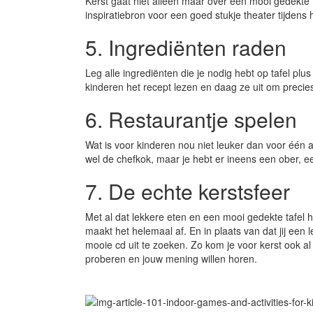
Kerst gaat niet alleen maar over een mooi gedekte t
inspiratiebron voor een goed stukje theater tijdens het
5. Ingrediënten raden
Leg alle ingrediënten die je nodig hebt op tafel plus 
kinderen het recept lezen en daag ze uit om precie
6. Restaurantje spelen
Wat is voor kinderen nou niet leuker dan voor één av
wel de chefkok, maar je hebt er ineens een ober, e
7. De echte kerstsfeer
Met al dat lekkere eten en een mooi gedekte tafel h
maakt het helemaal af. En in plaats van dat jij een 
mooie cd uit te zoeken. Zo kom je voor kerst ook al 
proberen en jouw mening willen horen.