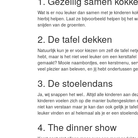
1. Gezellig samen kokke
Wat is er nou leuker dan samen met je kinderen kok
hierbij helpen. Laat ze bijvoorbeeld helpen bij het
snijden van de groenten.
2. De tafel dekken
Natuurlijk kun je er voor kiezen om zelf de tafel net
hebt, maar is het niet veel leuker om een kersttafe
gemaakt? Mooie naambordjes, een kerstmenu, servet
veel plezier aan beleven, en jij hebt ondertussen g
3. De stoelendans
Ja, wij snappen het wel.. Altijd alle kinderen aan de
kinderen voelen zich op die manier buitengesloten e
niet kan verstaan maar je kan dan ook gelijk je tafe
leuker vinden en al helemaal als je er een stoelen
4. The dinner show