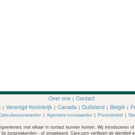
Over ons
Contact
|
n
Verenigd Koninkrijk
Canada
Duitsland
België
Fr
|
|
|
|
|
Gebruiksvoorwaarden
|
Algemene voorwaarden
|
Privacybeleid
|
Sit
rgverleners met elkaar in contact kunnen komen. Wij introduceren o
s bij zorgzoekenden - of omgekeerd. Care.com verifieert de identiteit 