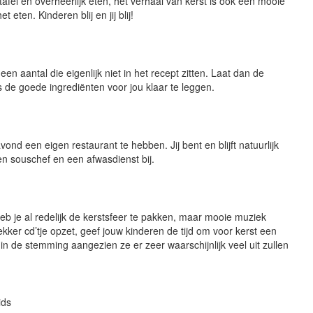
afel en overheerlijk eten, het verhaal van kerst is ook een mooie
 eten. Kinderen blij en jij blij!
een aantal die eigenlijk niet in het recept zitten. Laat dan de
s de goede ingrediënten voor jou klaar te leggen.
ond een eigen restaurant te hebben. Jij bent en blijft natuurlijk
en souschef en een afwasdienst bij.
eb je al redelijk de kerstsfeer te pakken, maar mooie muziek
lekker cd’tje opzet, geef jouw kinderen de tijd om voor kerst een
in de stemming aangezien ze er zeer waarschijnlijk veel uit zullen