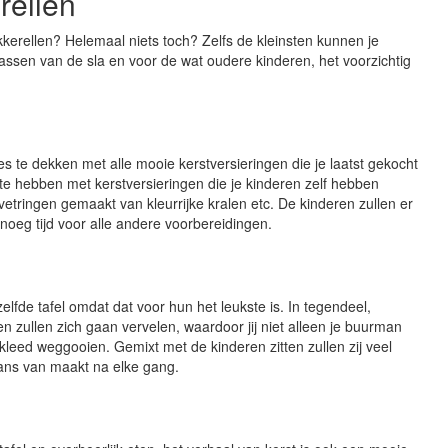
rellen
kerellen? Helemaal niets toch? Zelfs de kleinsten kunnen je
 wassen van de sla en voor de wat oudere kinderen, het voorzichtig
jes te dekken met alle mooie kerstversieringen die je laatst gekocht
l te hebben met kerstversieringen die je kinderen zelf hebben
ringen gemaakt van kleurrijke kralen etc. De kinderen zullen er
enoeg tijd voor alle andere voorbereidingen.
zelfde tafel omdat dat voor hun het leukste is. In tegendeel,
n zullen zich gaan vervelen, waardoor jij niet alleen je buurman
lkleed weggooien. Gemixt met de kinderen zitten zullen zij veel
dans van maakt na elke gang.