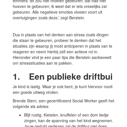
emmers: dit zou niet moeten gebeuren; dat had niet
hoeven te gebeuren; ik weet dat er iets vreselijks zal
gebeuren. Alle negatieve emoties vloeien voort uit
overtuigingen zoals deze,’ zegt Berstein.
Dus in plaats van het denken aan stress zoals dingen
die staan te gebeuren, probeer te denken dat het
situaties zijn waarop jij moet anticiperen in plaats van te
reageren en neem hierbij zelf een actieve rol in.
Hieronder vind je een paar tips die Berstein aanbeveelt
om stresssituaties aan te pakken.
1. Een publieke driftbui
Je kind is lastig. Waar je ook bent, je kunt hiervoor nooit
een goede uitweg vinden.
Brende Stern, een gecertificeerd Social Worker geeft het
volgende als advies:
Blijf rustig. Kietelen, knuffelen of een dom liedje
zingen, kan de spanning van het kind wegnemen.
Jouw geduld verliezen zal de driftbui niet doen