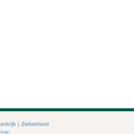
ankrijk
Zwitserland
|
emap