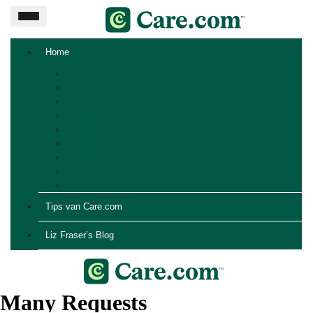
Home
Kinderen
Bijles
Huis & Tuin
Werk & Leven
Huisdieren
Senioren
Gezinnen
Verzorgers
Algemeen
Tips van Care.com
Liz Fraser’s Blog