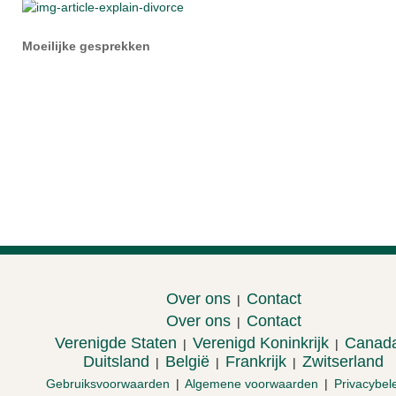
Moeilijke gesprekken
Over ons
Contact
|
Over ons
Contact
|
Verenigde Staten
Verenigd Koninkrijk
Canad
|
|
Duitsland
België
Frankrijk
Zwitserland
|
|
|
Gebruiksvoorwaarden
|
Algemene voorwaarden
|
Privacybel
Hoe kan ik leesplezier bij mijn kinderen wekken?